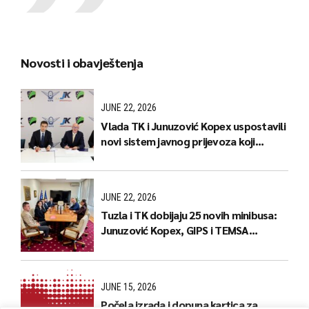
Novosti i obavještenja
JUNE 22, 2026
Vlada TK i Junuzović Kopex uspostavili
novi sistem javnog prijevoza koji
donosi jeftinije karte i stabilnije linije
JUNE 22, 2026
Tuzla i TK dobijaju 25 novih minibusa:
Junuzović Kopex, GIPS i TEMSA
predstavili naredne korake
JUNE 15, 2026
Počela izrada i dopuna kartica za