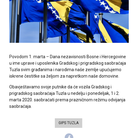
Povodom 1. marta – Dana nezavisnosti Bosne i Hercegovine
u ime uprave i uposlenika Gradskog i prigradskog saobraćaja
Tuzla svim građanima i narodima naše zemlje upućujemo
iskrene čestitke sa željom za napretkom naše domovine.
Obavještavamo svoje putnike da će vozila Gradskog i
prigradskog saobraćaja Tuzla u nedelju i ponedeljak, 1 i 2.
marta 2020. saobraćati prema prazničnom režimu odvijanja
saobraćaja.
GIPS TUZLA