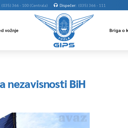
(035) 366 - 100 (Centrala)
Dispečer:
(035) 366 - 111
ed vožnje
Briga o 
 nezavisnosti BiH