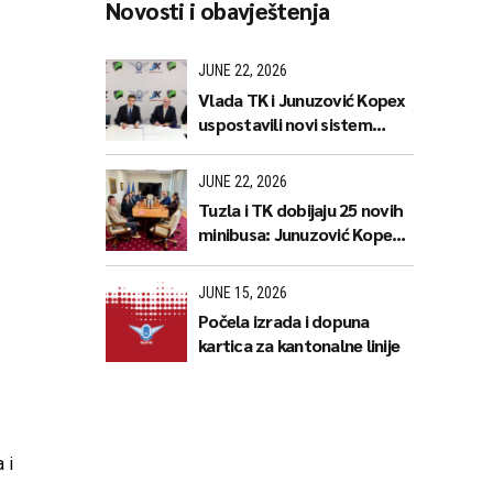
Novosti i obavještenja
JUNE 22, 2026
Vlada TK i Junuzović Kopex
uspostavili novi sistem
javnog prijevoza koji donosi
jeftinije karte i stabilnije
JUNE 22, 2026
linije
Tuzla i TK dobijaju 25 novih
minibusa: Junuzović Kopex,
GIPS i TEMSA predstavili
naredne korake
JUNE 15, 2026
Počela izrada i dopuna
kartica za kantonalne linije
 i