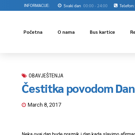
INFORMACIJE:
Svaki dan
00:00 - 24:00
Telefon:
Početna
O nama
Bus kartice
R
OBAVJEŠTENJA
Čestitka povodom Dan
March 8, 2017
Neka ovaj dan bude praznik i dan kada slavimo afirmac