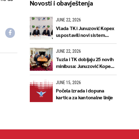
Novosti i obavještenja
JUNE 22, 2026
Vlada TK i Junuzović Kopex
uspostavili novi sistem
javnog prijevoza koji donosi
jeftinije karte i stabilnije
JUNE 22, 2026
linije
Tuzla i TK dobijaju 25 novih
minibusa: Junuzović Kopex,
GIPS i TEMSA predstavili
naredne korake
JUNE 15, 2026
Počela izrada i dopuna
kartica za kantonalne linije