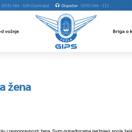
(035) 366 - 100 (Centrala)
Dispečer:
(035) 366 - 111
ed vožnje
Briga o 
a žena
iju i ravnopravnosti žena. Svim pripadnicama nježnijeg spola žel