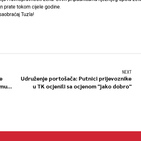
an prate tokom cijele godine.
saobraćaj Tuzla!
NEXT
e
Udruženje portošača: Putnici prijevoznike
imu
u TK ocjenili sa ocjenom "jako dobro"