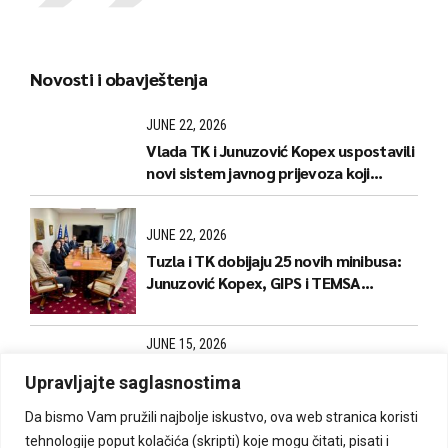
Novosti i obavještenja
JUNE 22, 2026
Vlada TK i Junuzović Kopex uspostavili
novi sistem javnog prijevoza koji
donosi jeftinije karte i stabilnije linije
JUNE 22, 2026
Tuzla i TK dobijaju 25 novih minibusa:
Junuzović Kopex, GIPS i TEMSA
predstavili naredne korake
JUNE 15, 2026
Počela izrada i dopuna kartica za
Upravljajte saglasnostima
kantonalne linije
Da bismo Vam pružili najbolje iskustvo, ova web stranica koristi
tehnologije poput kolačića (skripti) koje mogu čitati, pisati i