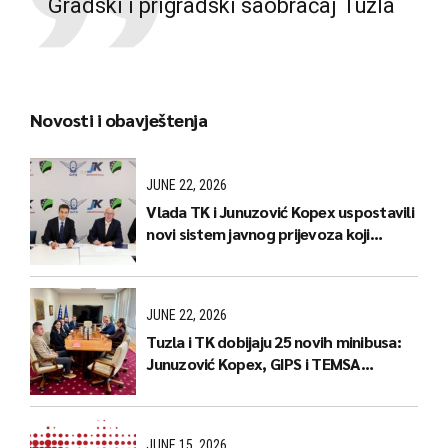
Gradski i prigradski saobraćaj Tuzla
Novosti i obavještenja
JUNE 22, 2026
Vlada TK i Junuzović Kopex uspostavili
novi sistem javnog prijevoza koji
donosi jeftinije karte i stabilnije linije
JUNE 22, 2026
Tuzla i TK dobijaju 25 novih minibusa:
Junuzović Kopex, GIPS i TEMSA
predstavili naredne korake
JUNE 15, 2026