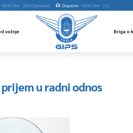
(035) 366 - 100 (Centrala)
Dispečer:
(035) 366 - 111
ed vožnje
Briga o 
 prijem u radni odnos