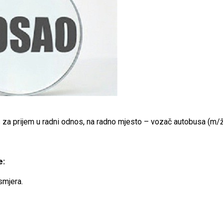
s za prijem u radni odnos, na radno mjesto – vozač autobusa (m/ž
e:
mjera.