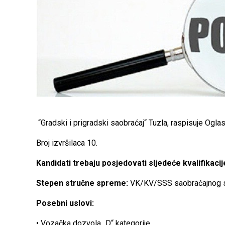
“Gradski i prigradski saobraćaj“ Tuzla, raspisuje Ogla
Broj izvršilaca 10.
Kandidati trebaju posjedovati sljedeće kvalifikacij
Stepen stručne spreme:
VK/KV/SSS saobraćajnog s
Posebni uslovi:
• Vozačka dozvola „D“ kategorije