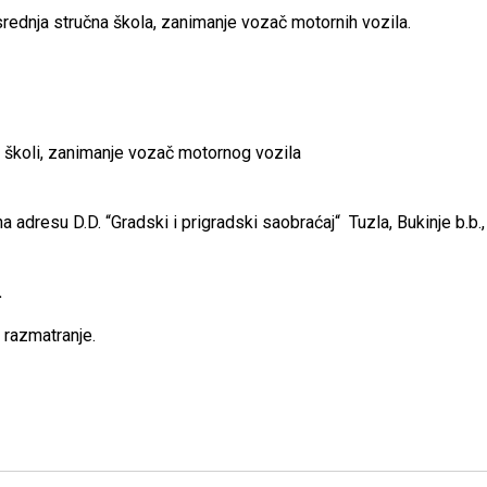
rednja stručna škola, zanimanje vozač motornih vozila.
j školi, zanimanje vozač motornog vozila
 adresu D.D. “Gradski i prigradski saobraćaj“ Tuzla, Bukinje b.b.
.
 razmatranje.