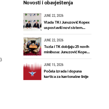
Novosti i obavještenja
JUNE 22, 2026
Vlada TK i Junuzović Kopex
uspostavili novi sistem
javnog prijevoza koji donosi
jeftinije karte i stabilnije
JUNE 22, 2026
linije
Tuzla i TK dobijaju 25 novih
minibusa: Junuzović Kopex,
GIPS i TEMSA predstavili
).
naredne korake
JUNE 15, 2026
Počela izrada i dopuna
kartica za kantonalne linije