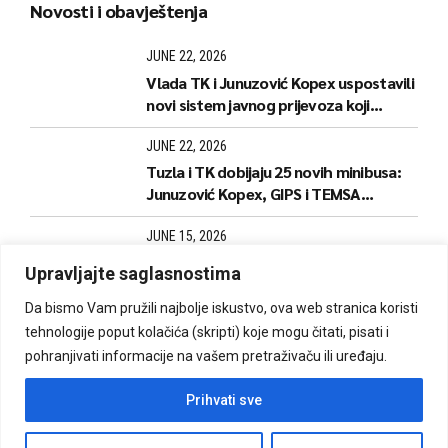
Novosti i obavještenja
JUNE 22, 2026
Vlada TK i Junuzović Kopex uspostavili
novi sistem javnog prijevoza koji
donosi jeftinije karte i stabilnije linije
JUNE 22, 2026
Tuzla i TK dobijaju 25 novih minibusa:
Junuzović Kopex, GIPS i TEMSA
predstavili naredne korake
JUNE 15, 2026
Počela izrada i dopuna kartica za
Upravljajte saglasnostima
kantonalne linije
Da bismo Vam pružili najbolje iskustvo, ova web stranica koristi
tehnologije poput kolačića (skripti) koje mogu čitati, pisati i
pohranjivati informacije na vašem pretraživaču ili uređaju.
Izrada i održavanje: Mono Digital d.o.o.
Prihvati sve
O nama
Red vožnje
Bus kartice
Cjenovnik
Marketing