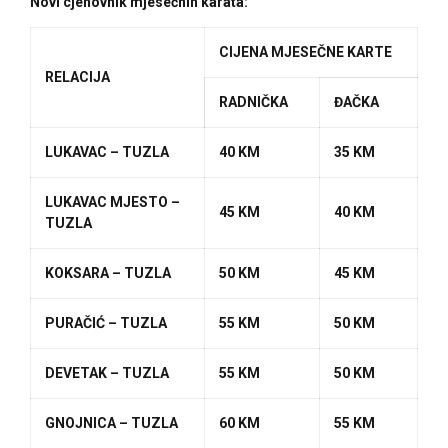
Novi cjenovnik mjesečnih karata:
CIJENA MJESEČNE KARTE
RELACIJA
RADNIČKA
ĐAČKA
LUKAVAC – TUZLA
40 KM
35 KM
LUKAVAC MJESTO –
45 KM
40 KM
TUZLA
KOKSARA – TUZLA
50 KM
45 KM
PURAČIĆ – TUZLA
55 KM
50 KM
DEVETAK – TUZLA
55 KM
50 KM
GNOJNICA – TUZLA
60 KM
55 KM