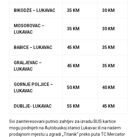
BIKODŽE – LUKAVAC
35 KM
30 KM
MOSOROVAC –
35 KM
30 KM
LUKAVAC
BABICE – LUKAVAC
45 KM
35 KM
GRALJEVAC –
45 KM
35 KM
LUKAVAC
GORNJE POLJICE –
50 KM
40 KM
LUKAVAC
DUBLJE- LUKAVAC
55 KM
45 KM
Svi zainteresovani putnici zahtjev za izradu BUS kartice
mogu podnijeti na Autobuskoj stanici Lukavac ili na našem
prodajnom mjestu u zgradi „Titanik“ preko puta TC Mercator