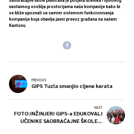
saobraćajne škole planirana je posjeta učenika i njihovog
nastavnog osoblja prostorijama naše kompanije kako bi
se bliže upoznali sa samim sistemom funkcionisanja
kompanije koja obavlja javni prevoz građana na našem
Kantonu.
PREVIOUS
GiPS Tuzla smanjio cijene karata
NEXT
FOTO:INŽINJERI GiPS-a EDUKOVALI
UČENIKE SAOBRAĆAJNE ŠKOLE O
CNG AUTOBUSIMA