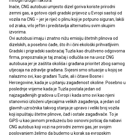
mnogih drugih faktora.
Inače, CNG autobusi umjesto dizel goriva koriste prirodni
zemni gas, a gotovo cijeli gradski prijevoz u Evropi sastoji od
vozila na CNG – jer je riječ o plinu koji je potpuno siguran, lakši
od zraka, vrlo jeftin i predstavlja alternativu svim skupim
izvorima.
Ovi autobusi imaju i znatno nižu emisiju štetnih plinova od
dizelskih, a posebno čađe, što ih i čini ekološki prihvatljivim.
Gradski i prigradski saobraćaj Tuzla kao društveno odgovorna
firma, prepoznala je taj značaj i odlučila se na uvoz CNG
autobusa jer je zaštita okoliša i građana prioritet zbog samog
utjecaja na zdravlje građana. Svjesni smo situacije u kojoj se
nalazimo svi, kao građani Tuzle, ali i čitave Bosne i
Hercegovine, kada je u pitanju zagađenost okoline. Posebno u
poslednje vrijeme kada je Tuzla postala jedan od
najzagađenijih gradova u Evropi i kada smo svi kao njeni
stanovnici izloženi utjecajima velikih zagađenja, a jedan od
glavnih uzročnika takvog stanja je upravo i veliki broj vozila
koji ispuštaju štetne plinove, čađ i ostale zagađivače. To je
GiPS-u kao javnom preduzeću bio osnovni poticaj da nabavi
CNG autobus koji vozi na prirodni zemni gas, jer svojim
poslovanjem želimo da budemo u korak sa evropskim