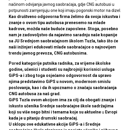
načinom odvijanja javnog saobraćaja, gdje CNG autobusi u
potpunosti zamjenjuju one koji imaju pogonski motor na dizel.
Kao društveno odgovorna firma želimo da svoja iskustva i
znanje o ovom tipu autobusa
prenesemo na mlade
kadrove, možda naše buduće zaposlene. Stoga, posebno
nam je zadovoljstvo da najavimo saradnju naše kopanije
sa JU Srednjom saobraćajnom školom Tuzla, tako što će
naši inžinjeri edukovati mlade saobraćajce o najnovijem
trendu javnog prevoza, CNG autobusima.
Pored kategorije putnika radnika, za vrijeme školske
godine, učenici i studenti su najbrojniji korisnici usluga
GiPS-a i zbog toga osjećamo odgovornost da upravo
njima predstavimo GiPS u novom, modernom smislu
poslovanja, kao i da ih upoznamo o značaju saobraćanja
CNG autobusa za naš grad.
GiPS Tuzla ovom akcijom ima za cilj da obogati znanje i
iskusto učenika Srednje saobraćajne škole sadržajima
koji su više nego bitni i temama koje su aktuelne
u
Evropi
kada je u pitanju drumski saobraćaj.
U sklopu ove edukativne akcije GiPS-a i Srednje