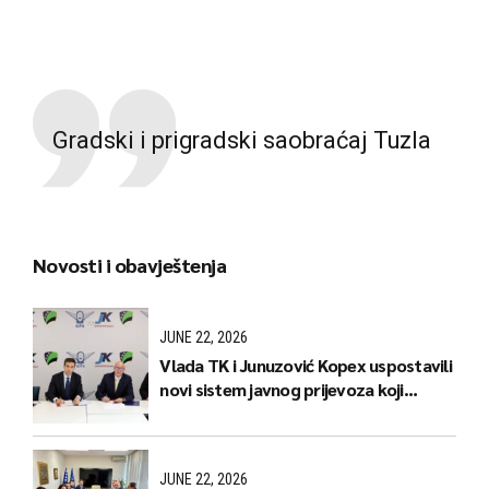
Gradski i prigradski saobraćaj Tuzla
Novosti i obavještenja
JUNE 22, 2026
Vlada TK i Junuzović Kopex uspostavili
novi sistem javnog prijevoza koji
donosi jeftinije karte i stabilnije linije
JUNE 22, 2026