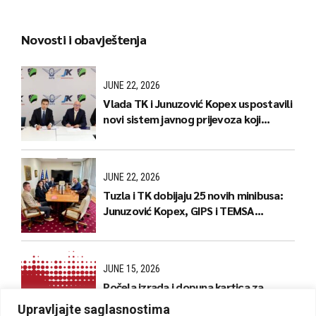
Novosti i obavještenja
JUNE 22, 2026
Vlada TK i Junuzović Kopex uspostavili
novi sistem javnog prijevoza koji
donosi jeftinije karte i stabilnije linije
JUNE 22, 2026
Tuzla i TK dobijaju 25 novih minibusa:
Junuzović Kopex, GIPS i TEMSA
predstavili naredne korake
JUNE 15, 2026
Počela izrada i dopuna kartica za
kantonalne linije
Upravljajte saglasnostima