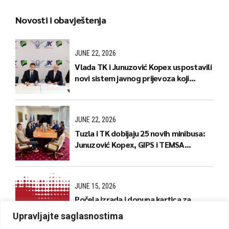
Novosti i obavještenja
JUNE 22, 2026
Vlada TK i Junuzović Kopex uspostavili
novi sistem javnog prijevoza koji
donosi jeftinije karte i stabilnije linije
JUNE 22, 2026
Tuzla i TK dobijaju 25 novih minibusa:
Junuzović Kopex, GIPS i TEMSA
predstavili naredne korake
JUNE 15, 2026
Počela izrada i dopuna kartica za
kantonalne linije
Upravljajte saglasnostima