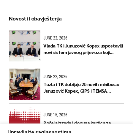
Novosti i obavještenja
JUNE 22, 2026
Vlada TK i Junuzović Kopex uspostavili
novi sistem javnog prijevoza koji
donosi jeftinije karte i stabilnije linije
JUNE 22, 2026
Tuzla i TK dobijaju 25 novih minibusa:
Junuzović Kopex, GIPS i TEMSA
predstavili naredne korake
JUNE 15, 2026
Počela izrada i dopuna kartica za
kantonalne linije
Upravljajte saglasnostima