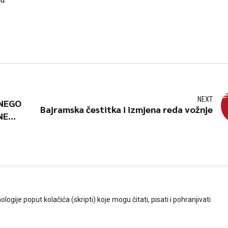
NEXT
 NEGO
Bajramska čestitka i izmjena reda vožnje
NE
 DIO
ogije poput kolačića (skripti) koje mogu čitati, pisati i pohranjivati
O nama
Red vožnje
Bus kartice
Cjeno