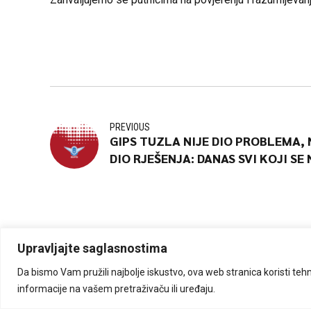
PREVIOUS
GIPS TUZLA NIJE DIO PROBLEMA,
DIO RJEŠENJA: DANAS SVI KOJI SE 
ODAZOVU SU DIO PROBLEMA, A NE
RJEŠENJA
Upravljajte saglasnostima
Da bismo Vam pružili najbolje iskustvo, ova web stranica koristi tehnol
Izrada i održavanje: Mono Digital d.o.o.
informacije na vašem pretraživaču ili uređaju.