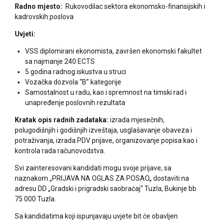
Radno mjesto:
Rukovodilac sektora ekonomsko-finansijskih i
kadrovskih poslova
Uvjeti:
VSS diplomirani ekonomista, završen ekonomski fakultet
sa najmanje 240 ECTS
5 godina radnog iskustva u struci
Vozačka dozvola “B” kategorije
Samostalnost u radu, kao i spremnost na timski rad i
unapređenje poslovnih rezultata
Kratak opis radnih zadataka:
izrada mjesečnih,
polugodišnjih i godišnjih izveštaja, usglašavanje obaveza i
potraživanja, izrada PDV prijave, organizovanje popisa kao i
kontrola rada računovodstva.
Svi zainteresovani kandidati mogu svoje prijave, sa
naznakom „PRIJAVA NA OGLAS ZA POSAO„ dostaviti na
adresu DD „Gradski i prigradski saobraćaj“ Tuzla, Bukinje bb
75 000 Tuzla.
Sa kandidatima koji ispunjavaju uvjete bit će obavljen