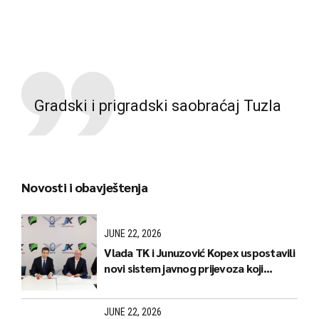
Gradski i prigradski saobraćaj Tuzla
Novosti i obavještenja
JUNE 22, 2026
Vlada TK i Junuzović Kopex uspostavili
novi sistem javnog prijevoza koji
donosi jeftinije karte i stabilnije linije
JUNE 22, 2026