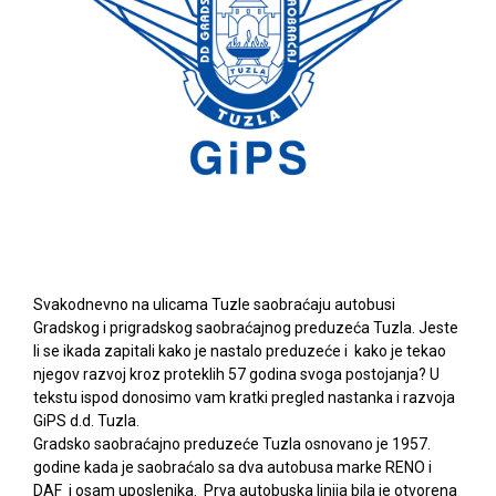
Svakodnevno na ulicama Tuzle saobraćaju autobusi
Gradskog i prigradskog saobraćajnog preduzeća Tuzla. Jeste
li se ikada zapitali kako je nastalo preduzeće i kako je tekao
njegov razvoj kroz proteklih 57 godina svoga postojanja? U
tekstu ispod donosimo vam kratki pregled nastanka i razvoja
GiPS d.d. Tuzla.
Gradsko saobraćajno preduzeće Tuzla osnovano je 1957.
godine kada je saobraćalo sa dva autobusa marke RENO i
DAF i osam uposlenika. Prva autobuska linija bila je otvorena