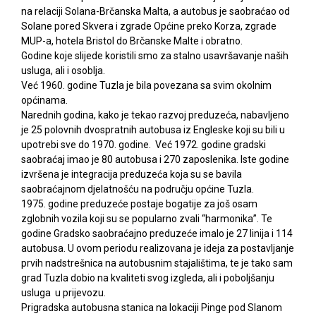
na relaciji Solana-Brčanska Malta, a autobus je saobraćao od
Solane pored Skvera i zgrade Općine preko Korza, zgrade
MUP-a, hotela Bristol do Brčanske Malte i obratno.
Godine koje slijede koristili smo za stalno usavršavanje naših
usluga, ali i osoblja.
Već 1960. godine Tuzla je bila povezana sa svim okolnim
općinama.
Narednih godina, kako je tekao razvoj preduzeća, nabavljeno
je 25 polovnih dvospratnih autobusa iz Engleske koji su bili u
upotrebi sve do 1970. godine. Već 1972. godine gradski
saobraćaj imao je 80 autobusa i 270 zaposlenika. Iste godine
izvršena je integracija preduzeća koja su se bavila
saobraćajnom djelatnošću na području općine Tuzla.
1975. godine preduzeće postaje bogatije za još osam
zglobnih vozila koji su se popularno zvali “harmonika”. Te
godine Gradsko saobraćajno preduzeće imalo je 27 linija i 114
autobusa. U ovom periodu realizovana je ideja za postavljanje
prvih nadstrešnica na autobusnim stajalištima, te je tako sam
grad Tuzla dobio na kvaliteti svog izgleda, ali i poboljšanju
usluga u prijevozu.
Prigradska autobusna stanica na lokaciji Pinge pod Slanom