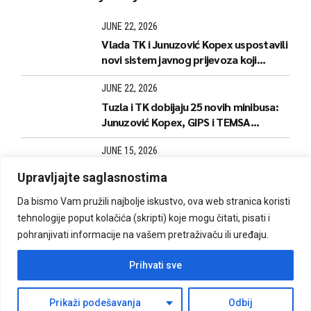
JUNE 22, 2026
Vlada TK i Junuzović Kopex uspostavili
novi sistem javnog prijevoza koji
donosi jeftinije karte i stabilnije linije
JUNE 22, 2026
Tuzla i TK dobijaju 25 novih minibusa:
Junuzović Kopex, GIPS i TEMSA
predstavili naredne korake
JUNE 15, 2026
Počela izrada i dopuna kartica za
Upravljajte saglasnostima
kantonalne linije
Da bismo Vam pružili najbolje iskustvo, ova web stranica koristi
tehnologije poput kolačića (skripti) koje mogu čitati, pisati i
pohranjivati informacije na vašem pretraživaču ili uređaju.
Izrada i održavanje: Mono Digital d.o.o.
Prihvati sve
O nama
Red vožnje
Bus kartice
Cjenovnik
Marketing
Prikaži podešavanja
Odbij
Briga o korisniku
Back to top
Novosti