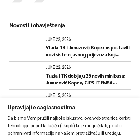
Novosti i obavještenja
JUNE 22, 2026
Vlada TK i Junuzović Kopex uspostavili
novi sistem javnog prijevoza koji
donosi jeftinije karte i stabilnije linije
JUNE 22, 2026
Tuzla i TK dobijaju 25 novih minibusa:
Junuzović Kopex, GIPS i TEMSA
predstavili naredne korake
JUNE 15, 2026
Počela izrada i dopuna kartica za
Upravljajte saglasnostima
kantonalne linije
Da bismo Vam pružili najbolje iskustvo, ova web stranica koristi
tehnologije poput kolačića (skripti) koje mogu čitati, pisati i
pohranjivati informacije na vašem pretraživaču ili uređaju.