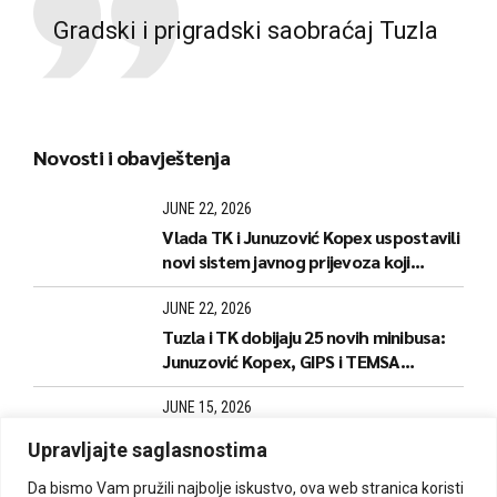
Gradski i prigradski saobraćaj Tuzla
Novosti i obavještenja
JUNE 22, 2026
Vlada TK i Junuzović Kopex uspostavili
novi sistem javnog prijevoza koji
donosi jeftinije karte i stabilnije linije
JUNE 22, 2026
Tuzla i TK dobijaju 25 novih minibusa:
Junuzović Kopex, GIPS i TEMSA
predstavili naredne korake
JUNE 15, 2026
Počela izrada i dopuna kartica za
Upravljajte saglasnostima
kantonalne linije
Da bismo Vam pružili najbolje iskustvo, ova web stranica koristi