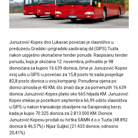
Junuzović-Kopex doo Lukavac povećao je vlasništvo u
preduzeću Gradski i prigradski saobraćaj dd (GIPS) Tuzla
nakon uspješno okonačene tender ponude. Raspisanu tender
ponudu, koja je okočana 12. novembra, prihvatilo je 98
dioniočara sa kupno 16.639 dionica, čime je Junuzović-Kopex
svoj udio u GIPS-u povećao za 15,8 posto te sada posjeduje
82,8 posto dionica u ovoj kompaniji. Ponuđena cijena po
dionici iznosila je 40 KM, što znači da je za pomenutih 16.639
dionica Junuzović-Kopex platio oko 665 hiljada KM. Junuzović
Kopex stekao je početkom septembra 66,99 odsto vlasništva
u GIPS-u nakon transakcije obavljene na Sarajevskoj berzi,
kada je kupio 70.325 dionica za 2.813.000 KM. Dionice
Junuzović Kopexu prodali su tvrtka SAMN d.o.o Tuzla (48.892
dionica ili 46,57%) i Nijaz Suljkić (21.433 dionice, odnosno
20,41%).