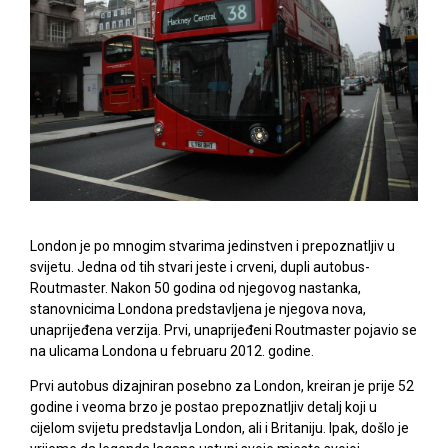
London je po mnogim stvarima jedinstven i prepoznatljiv u
svijetu. Jedna od tih stvari jeste i crveni, dupli autobus-
Routmaster. Nakon 50 godina od njegovog nastanka,
stanovnicima Londona predstavljena je njegova nova,
unaprijeđena verzija. Prvi, unaprijeđeni Routmaster pojavio se
na ulicama Londona u februaru 2012. godine.
Prvi autobus dizajniran posebno za London, kreiran je prije 52
godine i veoma brzo je postao prepoznatljiv detalj koji u
cijelom svijetu predstavlja London, ali i Britaniju. Ipak, došlo je