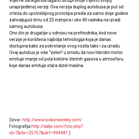
vrijeme da legenda lagano ustupi svoje mjesto svojoj
unaprijeđenoj verziji. Ova verzija duplog autobusa je put od
crteža do upotrebljivog prototipa prešla za samo dvije godine
zahvaljujući timu od 25 inžinjera i oko 40 radnika na izradi
samog autobusa.
Ono što je drugačije u odnosu na prethodnika, kod nove
verzije je korištena najbolja tehnologija koja je danas
dostupna kako za pokretanje ovog vozila tako i za izradu.
Ovaj autobus je više “zelen” u smislu da novi hibridni motor
emituje manje od pola količine štetnih gasova u atmosferu
koje danas emituje stara dizel mašina.
(Izvor:
http://www.lookerweekly.com/
Fotografija:
http://dalje.com/foto.php?
id=7&rbr=25757&idrf=994481
)