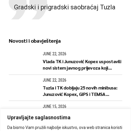
Gradski i prigradski saobraćaj Tuzla
Novosti i obavještenja
JUNE 22, 2026
Vlada TK i Junuzović Kopex uspostavili
novi sistem javnog prijevoza koji
donosi jeftinije karte i stabilnije linije
JUNE 22, 2026
Tuzla i TK dobijaju 25 novih minibusa:
Junuzović Kopex, GIPS i TEMSA
predstavili naredne korake
JUNE 15, 2026
Počela izrada i dopuna kartica za
Upravljajte saglasnostima
kantonalne linije
Da bismo Vam pružili najbolje iskustvo, ova web stranica koristi